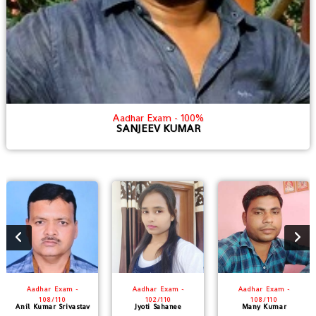
Aadhar Exam - 100%
SANJEEV KUMAR
Aadhar Exam -
Aadhar Exam -
Aadhar Exam -
108/110
102/110
108/110
Anil Kumar Srivastav
Jyoti Sahanee
Many Kumar